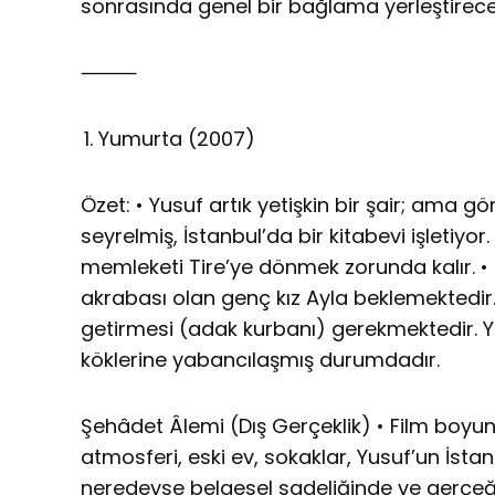
sonrasında genel bir bağlama yerleştirec
⸻
Yumurta (2007)
Özet: • Yusuf artık yetişkin bir şair; ama g
seyrelmiş, İstanbul’da bir kitabevi işletiyor
memleketi Tire’ye dönmek zorunda kalır. 
akrabası olan genç kız Ayla beklemektedir.
getirmesi (adak kurbanı) gerekmektedir. Yu
köklerine yabancılaşmış durumdadır.
Şehâdet Âlemi (Dış Gerçeklik) • Film bo
atmosferi, eski ev, sokaklar, Yusuf’un İsta
neredeyse belgesel sadeliğinde ve gerçeğe u