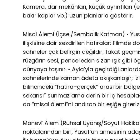
Kamera, dar mekânları, küçük ayrıntıları (
bakır kaplar vb.) uzun planlarla gösterir.
Misal Âlemi (İçsel/Sembolik Katman) • Yu
ilişkisine dair sezdirilen hatıralar: Filmde
sahneler çok belirgin değildir; fakat geçmişi
rüzgârın sesi, pencereden sızan ışık gibi ög
dünyaya taşınır. • Ayla’yla geçirdiği anlarda
sahnelerinde zaman âdeta akışkanlaşır; izl
bilincindeki “hatıra–gerçek” arası bir bölged
sekansı” sunmaz ama derin bir iç hesapl
da “misal âlemi”ni andıran bir eşiğe gireriz
Mânevî Âlem (Ruhsal Uyanış/Soyut Hakikat
noktalarından biri, Yusuf’un annesinin adağ