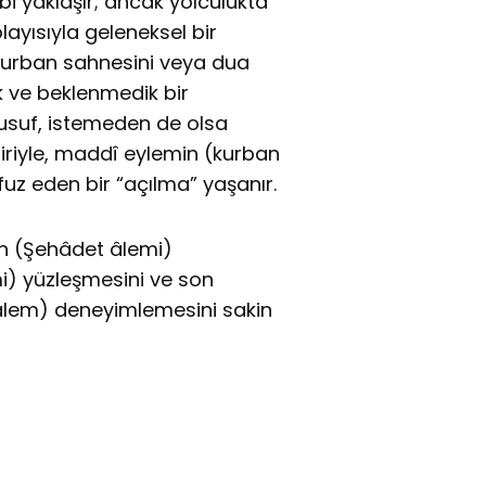
gibi yaklaşır; ancak yolculukta
ayısıyla geleneksel bir
 kurban sahnesini veya dua
ik ve beklenmedik bir
Yusuf, istemeden de olsa
abiriyle, maddî eylemin (kurban
uz eden bir “açılma” yaşanır.
lin (Şehâdet âlemi)
i) yüzleşmesini ve son
 âlem) deneyimlemesini sakin