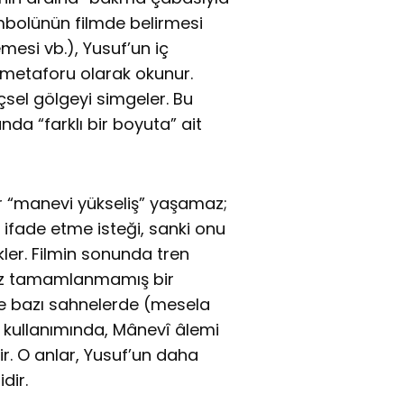
embolünün filmde belirmesi
mesi vb.), Yusuf’un iç
etaforu olarak okunur.
çsel gölgeyi simgeler. Bu
da “farklı bir boyuta” ait
r “manevi yükseliş” yaşamaz;
 ifade etme isteği, sanki onu
ler. Filmin sonunda tren
nüz tamamlanmamış bir
 de bazı sahnelerde (mesela
in kullanımında, Mânevî âlemi
ir. O anlar, Yusuf’un daha
dir.