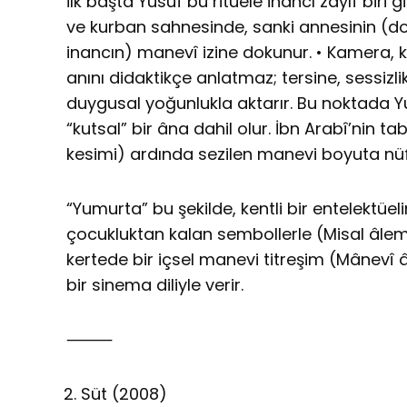
İlk başta Yusuf bu ritüele inancı zayıf biri 
ve kurban sahnesinde, sanki annesinin (dol
inancın) manevî izine dokunur. • Kamera,
anını didaktikçe anlatmaz; tersine, sessizl
duygusal yoğunlukla aktarır. Bu noktada 
“kutsal” bir âna dahil olur. İbn Arabî’nin t
kesimi) ardında sezilen manevi boyuta nüf
“Yumurta” bu şekilde, kentli bir entelektüe
çocukluktan kalan sembollerle (Misal âlem
kertede bir içsel manevi titreşim (Mânevî
bir sinema diliyle verir.
⸻
Süt (2008)