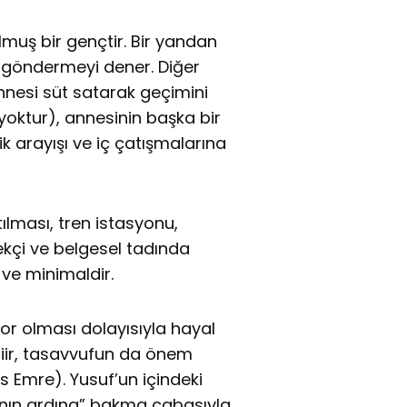
muş bir gençtir. Bir yandan
ne göndermeyi dener. Diğer
nnesi süt satarak geçimini
yoktur), annesinin başka bir
lik arayışı ve iç çatışmalarına
lması, tren istasyonu,
ekçi ve belgesel tadında
 ve minimaldir.
ıyor olması dolayısıyla hayal
Şiir, tasavvufun da önem
us Emre). Yusuf’un içindeki
anın ardına” bakma çabasıyla