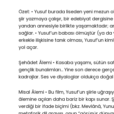
Özet: • Yusuf burada liseden yeni mezun ol
şiir yazmaya çalışır, bir edebiyat dergisi
yandan annesiyle birlikte yaşamaktadır; a
sağlar. • Yusuf’un babası ölmüştür (ya da 
erkekle ilişkisine tanık olması, Yusuf’un kim
yol açar.
Şehâdet Âlemi • Kasaba yaşamı, sütün satı
gençlik bunalımları… Yine son derece gerç
kadrajlar. Ses ve diyaloglar oldukça doğal
Misal Âlemi • Bu film, Yusuf’un şiirle uğraş
âlemine açılan daha bariz bir kapı sunar. 
verdiği bir ifade biçimi (bkz. Mevlânâ, Yun
metaforik dil arayışı, onun “görünür düny