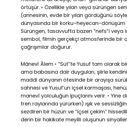
örtüşür. • Özellikle yılan veya sürüngen s
(annesinin, evde bir yılan gördüğünü söyle
dünyasında bir korku–heyecan–dönüşüm m
Sürüngen, tasavvufta bazen “nefs”i veya i
sembol, filmin gerçekçi atmosferinde bir an
çağrışımlar doğurur.
Mânevî Âlem • “Süt”te Yusuf tam olarak bi
ama babasına dair duyguları, şiirle kendini
maddi dünyanın ötesinde bir arayışa sürük
sahnesi ve Yusuf’un içsel karmaşası, he
manevî yolculuğun ipuçlarını verir. • Yine
tren raylarında yürürken) ışık ve sessizliğ
sezdiren bir hüzün ve “içsel çekim” hissedil
derin bir hakikate meyilli oluşunun sinyalleri