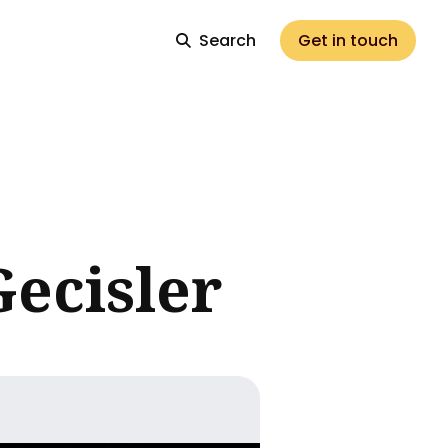
Search
Get in touch
ecisler