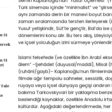
Semih Kaplanoğlu’nun “Yusuf Üçlemesi” (Y
Türk sineması içinde “minimalist” ve “şiirse
aynı zamanda derin bir manevi boyut barınd
zaman sıralamasında tersten ilerleyerek (
Yusuf yetişkindir, Süt’te gençtir, Bal’da ise 
m 51
dönemlerini konu alır. Bu ters akış, izleyici
ve içsel yolculuğun izini sürmeye yönlendiri
ercek
İslami felsefede (ve özellikle İbn Arabî ek
m 51
âlem” –Şehâdet (duyusal/maddi), Misal (
iri
(ruhânî/gayb)– Kaplanoğlu’nun filmlerinde 
filmde ağır tempolu sahneler, sessizlik, do
rüyaya veya içsel dünyaya geçişi andıran kes
 Tale
bakıma Tarkovskyvari bir yaklaşıma benze
ie
beslendiği kaynaklar, özellikle Anadolu irf
kültürdür. Aşağıdaki değerlendirmede, her bi