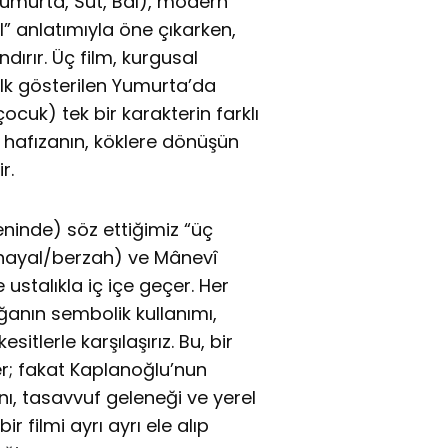
umurta, Süt, Bal), modern
l” anlatımıyla öne çıkarken,
ırır. Üç film, kurgusal
ilk gösterilen Yumurta’da
çocuk) tek bir karakterin farklı
yi hafızanın, köklere dönüşün
r.
seninde) söz ettiğimiz “üç
hayal/berzah) ve Mânevî
ustalıkla iç içe geçer. Her
ğanın sembolik kullanımı,
itlerle karşılaşırız. Bu, bir
r; fakat Kaplanoğlu’nun
anı, tasavvuf geleneği ve yerel
r filmi ayrı ayrı ele alıp