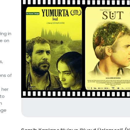
ing in
ve on
s,
ens of
 her
 to
n
nge