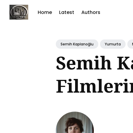
Home
Latest
Authors
Sear
for
Semih Kaplanoğlu
Yumurta
Blog
Semih K
Filmleri