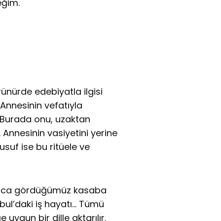
eğim.
örünürde edebiyatla ilgisi
. Annesinin vefatıyla
• Burada onu, uzaktan
 Annesinin vasiyetini yerine
suf ise bu ritüele ve
yunca gördüğümüz kasaba
nbul’daki iş hayatı… Tümü
ygun bir dille aktarılır.