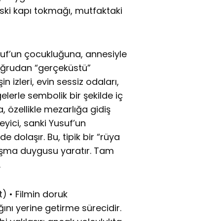
eski kapı tokmağı, mutfaktaki
suf’un çocukluğuna, annesiyle
 doğrudan “gerçeküstü”
n izleri, evin sessiz odaları,
elerle sembolik bir şekilde iç
, özellikle mezarlığa gidiş
eyici, sanki Yusuf’un
e dolaşır. Bu, tipik bir “rüya
aşma duygusu yaratır. Tam
.
) • Filmin doruk
ını yerine getirme sürecidir.