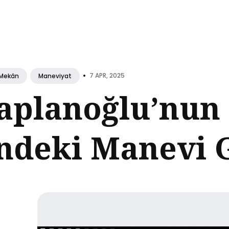
ch
•
7 APR, 2025
Mekân
Maneviyat
aplanoğlu’nun
ndeki Manevi G