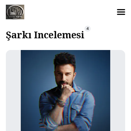
Search
4
Şarkı Incelemesi
for
Blog