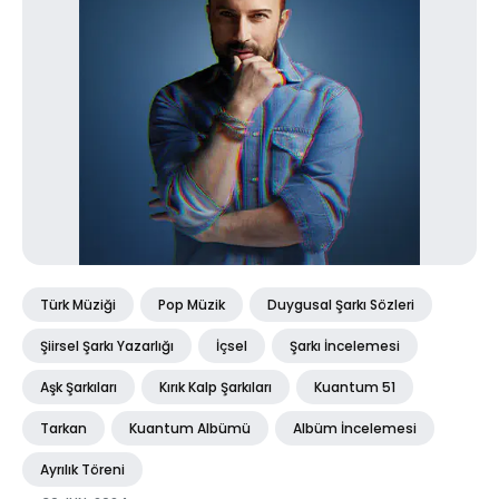
Türk Müziği
Pop Müzik
Duygusal Şarkı Sözleri
Şiirsel Şarkı Yazarlığı
İçsel
Şarkı İncelemesi
Aşk Şarkıları
Kırık Kalp Şarkıları
Kuantum 51
Tarkan
Kuantum Albümü
Albüm İncelemesi
Ayrılık Töreni