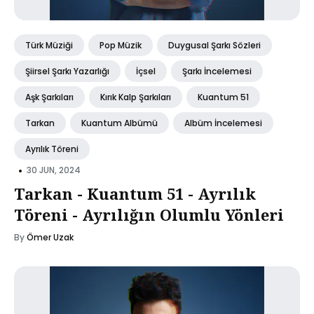
Türk Müziği
Pop Müzik
Duygusal Şarkı Sözleri
Şiirsel Şarkı Yazarlığı
İçsel
Şarkı İncelemesi
Aşk Şarkıları
Kırık Kalp Şarkıları
Kuantum 51
Tarkan
Kuantum Albümü
Albüm İncelemesi
Ayrılık Töreni
•
30 JUN, 2024
Tarkan - Kuantum 51 - Ayrılık
Töreni - Ayrılığın Olumlu Yönleri
By
Ömer Uzak