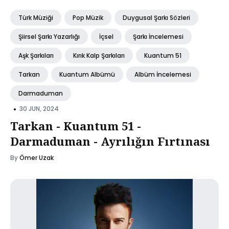
Türk Müziği
Pop Müzik
Duygusal Şarkı Sözleri
Şiirsel Şarkı Yazarlığı
İçsel
Şarkı İncelemesi
Aşk Şarkıları
Kırık Kalp Şarkıları
Kuantum 51
Tarkan
Kuantum Albümü
Albüm İncelemesi
Darmaduman
•
30 JUN, 2024
Tarkan - Kuantum 51 -
Darmaduman - Ayrılığın Fırtınası
By
Ömer Uzak