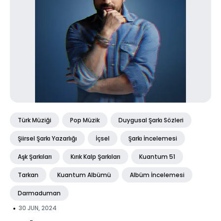
Türk Müziği
Pop Müzik
Duygusal Şarkı Sözleri
Şiirsel Şarkı Yazarlığı
İçsel
Şarkı İncelemesi
Aşk Şarkıları
Kırık Kalp Şarkıları
Kuantum 51
Tarkan
Kuantum Albümü
Albüm İncelemesi
Darmaduman
•
30 JUN, 2024